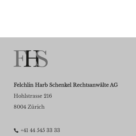
Felchlin Harb Schenkel Rechtsanwälte AG
Hohlstrasse 216
8004 Zürich
+41 44 545 33 33