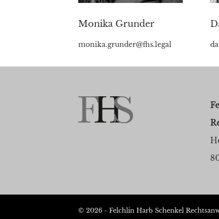
Monika Grunder
D
monika.grunder@fhs.legal
da
Fe
R
Ho
8
© 2026 - Felchlin Harb Schenkel Rechtsanw