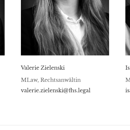
Valerie Zielenski
I
MLaw, Rechtsanwältin
M
valerie.zielenski@fhs.legal
i