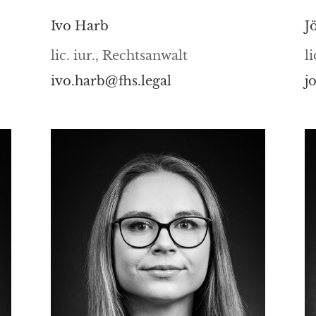
Ivo Harb
J
lic. iur., Rechtsanwalt
l
ivo.harb@fhs.legal
j