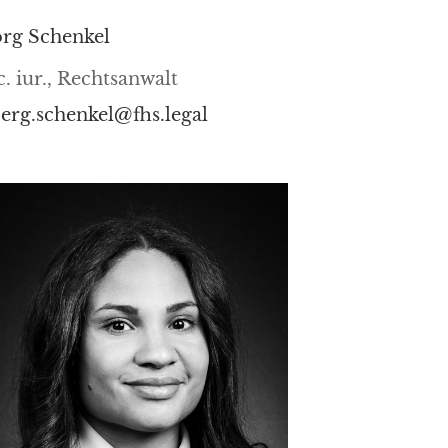
örg Schenkel
ic. iur., Rechtsanwalt
oerg.schenkel@fhs.legal