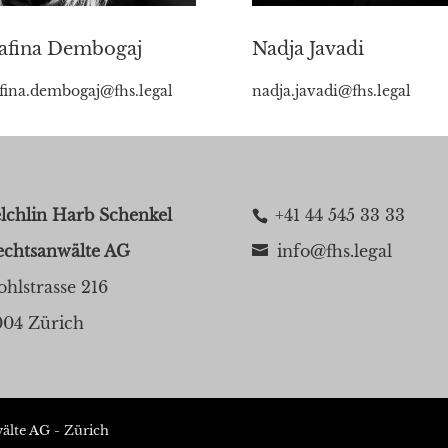
afina Dembogaj
Nadja Javadi
fina.dembogaj@fhs.legal
nadja.javadi@fhs.legal
lchlin Harb Schenkel
+41 44 545 33 33
echtsanwälte AG
info@fhs.legal
hlstrasse 216
004 Zürich
älte AG - Zürich